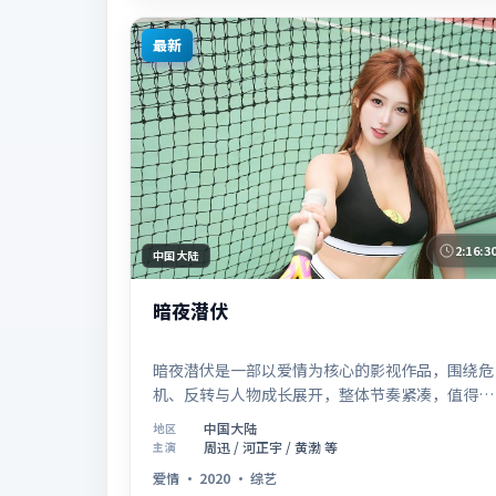
最新
2:16:3
中国大陆
暗夜潜伏
暗夜潜伏是一部以爱情为核心的影视作品，围绕危
机、反转与人物成长展开，整体节奏紧凑，值得推
荐观看。
中国大陆
地区
周迅 / 河正宇 / 黄渤 等
主演
爱情
·
2020
·
综艺