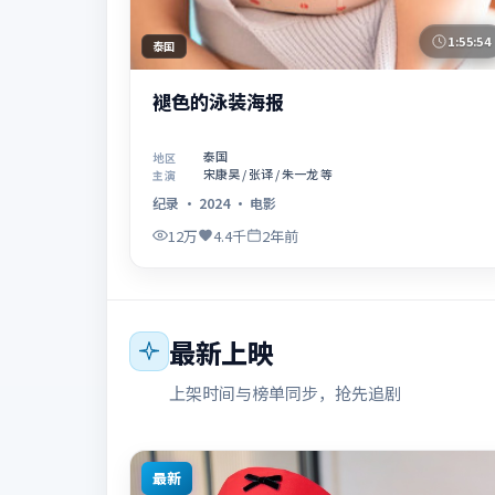
1:55:54
泰国
褪色的泳装海报
泰国
地区
宋康昊 / 张译 / 朱一龙 等
主演
纪录
·
2024
·
电影
12万
4.4千
2年前
最新上映
上架时间与榜单同步，抢先追剧
最新