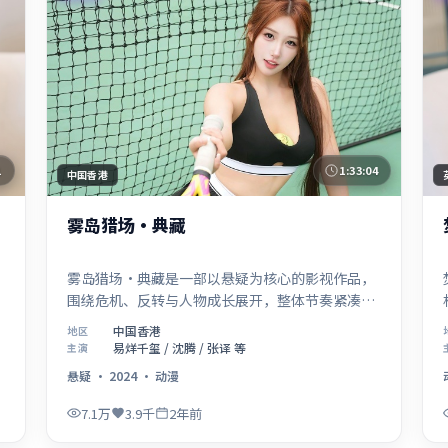
1
1:33:04
中国香港
雾岛猎场·典藏
雾岛猎场·典藏是一部以悬疑为核心的影视作品，
围绕危机、反转与人物成长展开，整体节奏紧凑，
值得推荐观看。
中国香港
地区
易烊千玺 / 沈腾 / 张译 等
主演
悬疑
·
2024
·
动漫
7.1万
3.9千
2年前