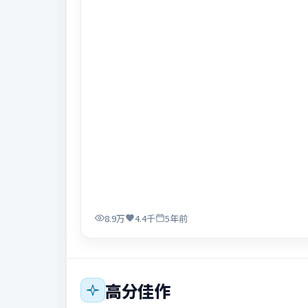
8.9万
4.4千
5年前
高分佳作