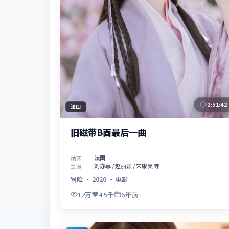
2:51:42
法国
旧磁带B面最后一曲
法国
地区
刘亦菲 / 赵丽颖 / 宋康昊 等
主演
冒险
·
2020
·
电影
12万
4.5千
6年前