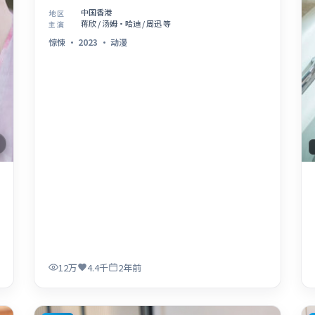
中国香港
地区
蒋欣 / 汤姆·哈迪 / 周迅 等
主演
惊悚
·
2023
·
动漫
12万
4.4千
2年前