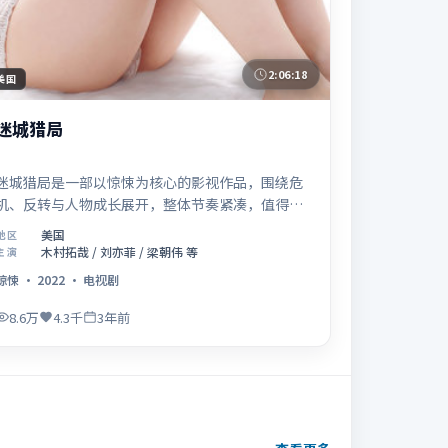
2:06:18
美国
迷城猎局
迷城猎局是一部以惊悚为核心的影视作品，围绕危
机、反转与人物成长展开，整体节奏紧凑，值得推
荐观看。
美国
地区
木村拓哉 / 刘亦菲 / 梁朝伟 等
主演
惊悚
·
2022
·
电视剧
8.6万
4.3千
3年前