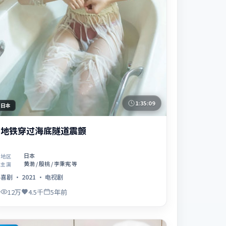
1:35:09
日本
地铁穿过海底隧道震颤
日本
地区
黄渤 / 殷桃 / 李秉宪 等
主演
喜剧
·
2021
·
电视剧
12万
4.5千
5年前