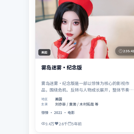
2:35:4
美国
雾岛迷雾·纪念版
雾岛迷雾·纪念版是一部以惊悚为核心的影视作
品，围绕危机、反转与人物成长展开，整体节奏紧
凑，值得推荐观看。
美国
地区
刘亦菲 / 黄渤 / 木村拓哉 等
主演
惊悚
·
2021
·
电影
3.4万
2.6千
5年前