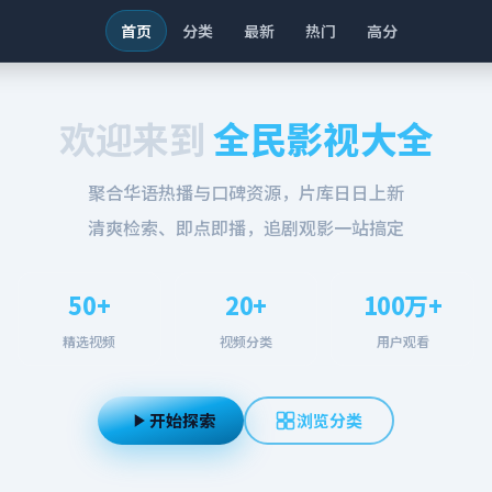
首页
分类
最新
热门
高分
欢迎来到
全民影视大全
聚合华语热播与口碑资源，片库日日上新
清爽检索、即点即播，追剧观影一站搞定
50+
20+
100万+
精选视频
视频分类
用户观看
开始探索
浏览分类