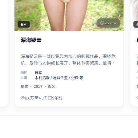
2:27:07
日本
深海疑云
深海疑云是一部以犯罪为核心的影视作品，围绕危
机、反转与人物成长展开，整体节奏紧凑，值得推
荐观看。
日本
地区
木村拓哉 / 易烊千玺 / 张译 等
主演
犯罪
·
2017
·
综艺
8.6万
4.3千
9年前