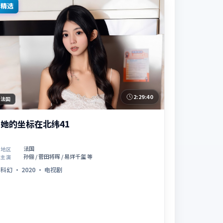
精选
2:29:40
法国
她的坐标在北纬41
法国
地区
孙俪 / 菅田将晖 / 易烊千玺 等
主演
科幻
·
2020
·
电视剧