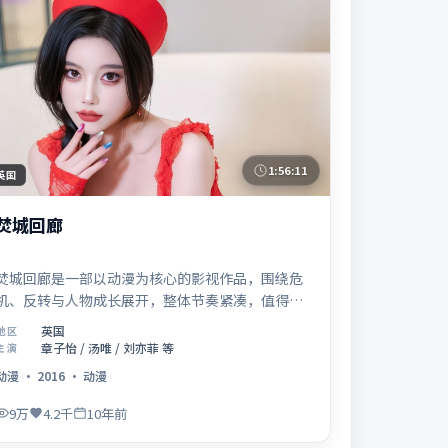
1:56:11
英国
焚城回廊
焚城回廊是一部以动漫为核心的影视作品，围绕危
机、反转与人物成长展开，整体节奏紧凑，值得推
荐观看。
英国
地区
章子怡 / 汤唯 / 刘亦菲 等
主演
动漫
·
2016
·
动漫
9万
4.2千
10年前