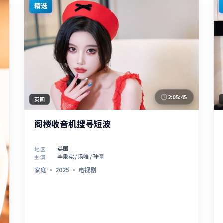
精选
2:05:45
英国
阁楼收音机搜寻短波
英国
地区
李秉宪 / 汤唯 / 孙俪
主演
家庭
·
2025
·
电视剧